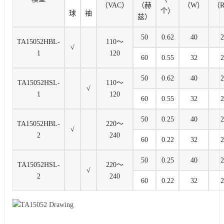
（VAC）
（赫
（W）
（
个）
球
袖
兹）
50
0.62
40
2
TA15052HBL-
110〜
√
1
120
60
0.55
32
2
50
0.62
40
2
TA15052HSL-
110〜
√
1
120
60
0.55
32
2
50
0.25
40
2
TA15052HBL-
220〜
√
2
240
60
0.22
32
2
50
0.25
40
2
TA15052HSL-
220〜
√
2
240
60
0.22
32
2