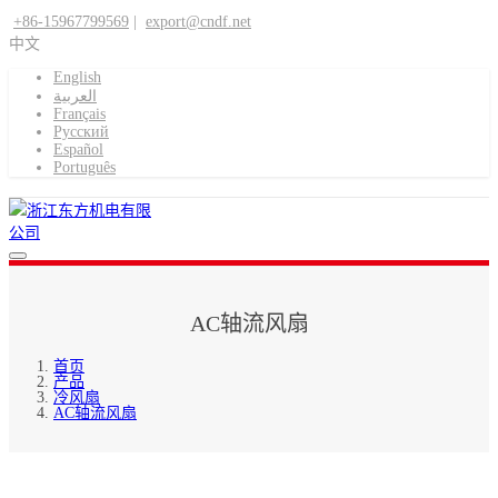
+86-15967799569
|
export@cndf.net
中文
English
العربية
Français
Pусский
Español
Português
AC轴流风扇
首页
产品
冷风扇
AC轴流风扇