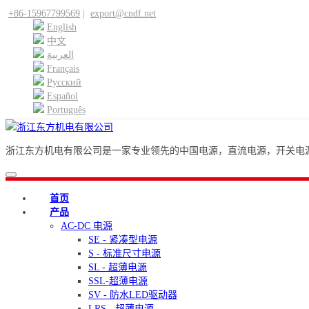
+86-15967799569
|
export@cndf.net
English
中文
العربية
Français
Pусский
Español
Português
浙江东方机电有限公司是一家专业领先的中国电源，直流电源，开关电源
首页
产品
AC-DC 电源
SE - 紧凑型电源
S - 标准尺寸电源
SL - 超薄电源
SSL-超薄电源
SV - 防水LED驱动器
LRS - 超薄电源