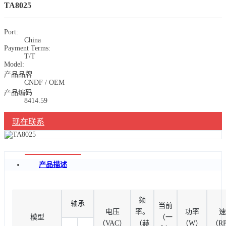
TA8025
Port:
China
Payment Terms:
T/T
Model:
产品品牌
CNDF / OEM
产品编码
8414.59
现在联系
产品描述
频
轴承
当前
电压
率。
功率
速
模型
（一
（VAC）
（赫
（W）
（R