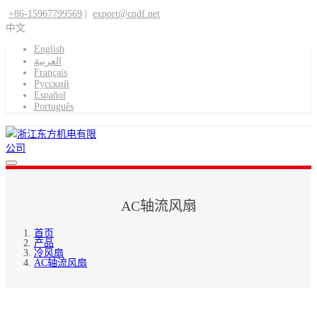
+86-15967799569
|
export@cndf.net
中文
English
العربية
Français
Pусский
Español
Português
AC轴流风扇
首页
产品
冷风扇
AC轴流风扇