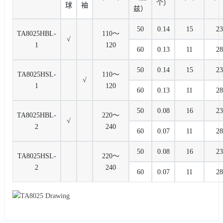
个）
球
袖
兹）
50
0.14
15
23
TA8025HBL-
110〜
√
1
120
60
0.13
11
28
50
0.14
15
23
TA8025HSL-
110〜
√
1
120
60
0.13
11
28
50
0.08
16
23
TA8025HBL-
220〜
√
2
240
60
0.07
11
28
50
0.08
16
23
TA8025HSL-
220〜
2
240
60
0.07
11
28