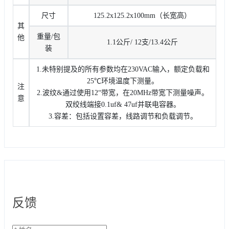
尺寸
125.2x125.2x100mm（长宽高）
其
重量/包
他
1.1公斤/ 12支/13.4公斤
装
1.未特别提及的所有参数均在230VAC输入，额定负载和
25℃环境温度下测量。
注
2.波纹&通过使用12“带宽，在20MHz带宽下测量噪声。
意
双绞线端接0.1uf& 47uf并联电容器。
3.容差：包括设置容差，线路调节和负载调节。
反馈