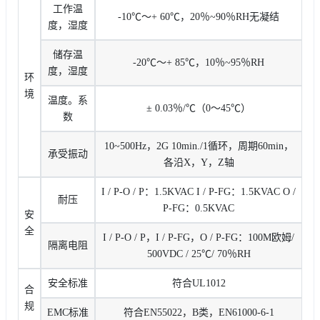
工作温
-10℃〜+ 60℃，20％~90％RH无凝结
度，湿度
储存温
-20℃〜+ 85℃，10％~95％RH
度，湿度
环
境
温度。系
± 0.03％/℃（0〜45℃）
数
10~500Hz，2G 10min./1循环，周期60min，
承受振动
各沿X，Y，Z轴
I / P-O / P：1.5KVAC I / P-FG：1.5KVAC O /
耐压
P-FG：0.5KVAC
安
全
I / P-O / P，I / P-FG，O / P-FG：100M欧姆/
隔离电阻
500VDC / 25℃/ 70％RH
安全标准
符合UL1012
合
规
EMC标准
符合EN55022，B类，EN61000-6-1