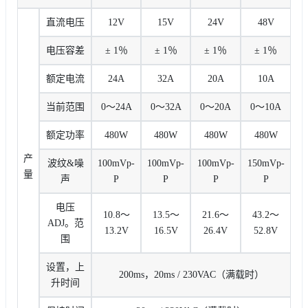
直流电压
12V
15V
24V
48V
电压容差
± 1％
± 1％
± 1％
± 1％
额定电流
24A
32A
20A
10A
当前范围
0〜24A
0〜32A
0〜20A
0〜10A
额定功率
480W
480W
480W
480W
产
波纹&噪
100mVp-
100mVp-
100mVp-
150mVp-
量
声
P
P
P
P
电压
10.8〜
13.5〜
21.6〜
43.2〜
ADJ。范
13.2V
16.5V
26.4V
52.8V
围
设置，上
200ms，20ms / 230VAC（满载时）
升时间