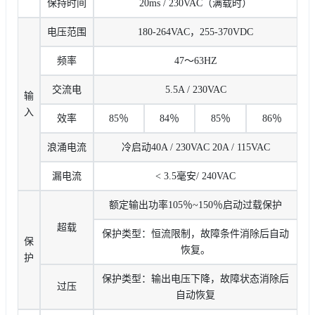
保持时间
20ms / 230VAC（满载时）
电压范围
180-264VAC，255-370VDC
频率
47〜63HZ
交流电
5.5A / 230VAC
输
入
效率
85％
84％
85％
86％
浪涌电流
冷启动40A / 230VAC 20A / 115VAC
漏电流
< 3.5毫安/ 240VAC
额定输出功率105％~150％启动过载保护
超载
保护类型：恒流限制，故障条件消除后自动
保
恢复。
护
保护类型：输出电压下降，故障状态消除后
过压
自动恢复