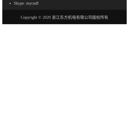
Skype: mycndf
Copyright © 2020 浙江东方机电有限公司版权所有
首页
产品
AC-DC 电源
SE - 紧凑型电源
S - 标准尺寸电源
SL - 超薄电源
SSL-超薄电源
SV - 防水LED驱动器
LRS - 超薄电源
SA - 恒流LED驱动器
DR - DIN 导轨电源
RF - 防雨电源
SC - 安全电源
PB - 配电箱
AD - 塑料适配器
DC-AC 电源逆变器
改进的正弦波逆变器