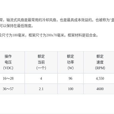
常，轴流式风扇是最常用的冷却风扇，也是最具成本效益的。也被称为“
可以保持在最低限度。
输入。叶轮尺寸为180毫米，框架尺寸为200x70毫米。框架材料是铝合金。
操作
额定
额定
额定
电压
当前
功率
速度
（VDC）
（一个）
（W）
（RPM）
16〜28
4
96
4,550
36〜57
2.1
100
4600