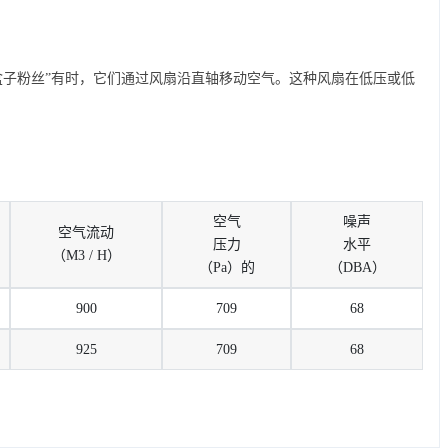
盒子粉丝”有时，它们通过风扇沿直轴移动空气。这种风扇在低压或低
空气
噪声
空气流动
压力
水平
（M3 / H）
（Pa）的
（DBA）
900
709
68
925
709
68