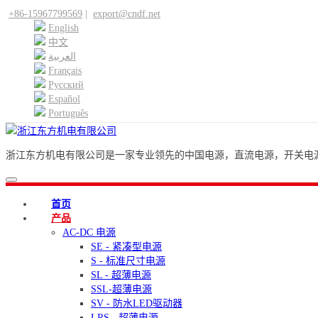
+86-15967799569
|
export@cndf.net
English
中文
العربية
Français
Pусский
Español
Português
浙江东方机电有限公司是一家专业领先的中国电源，直流电源，开关电源
首页
产品
AC-DC 电源
SE - 紧凑型电源
S - 标准尺寸电源
SL - 超薄电源
SSL-超薄电源
SV - 防水LED驱动器
LRS - 超薄电源