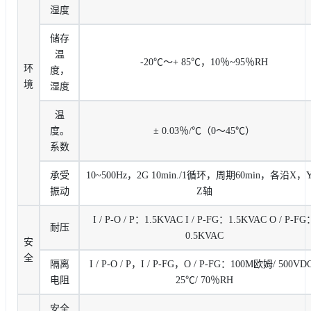
湿度
储存
温
-20℃〜+ 85℃，10％~95％RH
环
度，
境
湿度
温
度。
± 0.03％/℃（0〜45℃）
系数
承受
10~500Hz，2G 10min./1循环，周期60min，各沿X，
振动
Z轴
I / P-O / P：1.5KVAC I / P-FG：1.5KVAC O / P-FG
耐压
0.5KVAC
安
全
隔离
I / P-O / P，I / P-FG，O / P-FG：100M欧姆/ 500VDC
电阻
25℃/ 70％RH
安全