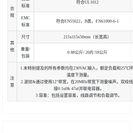
符合UL1012
标准
合
规
EMC
符合EN55022，B类，EN61000-6-1
标准
尺寸
215x115x50mm（长宽高）
其
重量/
他
0.88公斤/ 20片/18公斤
包装
1.未特别提及的所有参数均在230VAC输入，额定负载和25℃
温度下测量。
注
2.波纹&通过使用12“带宽，在20MHz带宽下测量噪声。双绞
意
接0.1uf& 47uf并联电容器。
3.容差：包括设置容差，线路调节和负载调节。