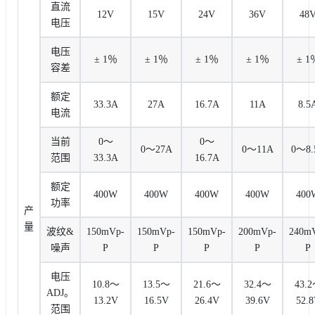
直流
12V
15V
24V
36V
48
电压
电压
± 1％
± 1％
± 1％
± 1％
± 1
容差
额定
33.3A
27A
16.7A
11A
8.5
电流
当前
0〜
0〜
0〜27A
0〜11A
0〜8.
范围
33.3A
16.7A
额定
400W
400W
400W
400W
400
功率
产
量
波纹&
150mVp-
150mVp-
150mVp-
200mVp-
240m
噪声
P
P
P
P
P
电压
10.8〜
13.5〜
21.6〜
32.4〜
43.
ADJ。
13.2V
16.5V
26.4V
39.6V
52.
范围