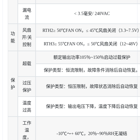
漏电
< 3.5毫安/ 240VAC
流
风扇
RTH2≥ 50℃FAN ON，≤ 45℃风扇关闭（3.3~7.5V
功
开/关
能
RTH3≥ 55℃FAN ON，≤ 50℃风扇关闭（12~48V
控制
额定输出功率105％~150％启动过载保护
超载
保护类型：恒流限制，故障条件消除后自动恢复。
保
过压
保护类型：恒压限制，故障状态消除后自动恢复
护
保护
温度
保护类型：输出电压下降，温度下降后自动恢复
过高
工作
温
-10℃〜+ 60℃，20％~90％RH无凝结
度，