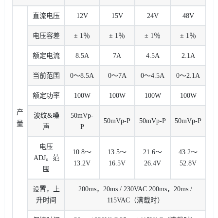
直流电压
12V
15V
24V
48V
电压容差
± 1％
± 1％
± 1％
± 1％
额定电流
8.5A
7A
4.5A
2.1A
当前范围
0〜8.5A
0〜7A
0〜4.5A
0〜2.1A
额定功率
100W
100W
100W
100W
产
波纹&噪
50mVp-
50mVp-P
50mVp-P
50mVp-P
量
声
P
电压
10.8〜
13.5〜
21.6〜
43.2〜
ADJ。范
13.2V
16.5V
26.4V
52.8V
围
设置，上
200ms，20ms / 230VAC 200ms，20ms /
升时间
115VAC（满载时）