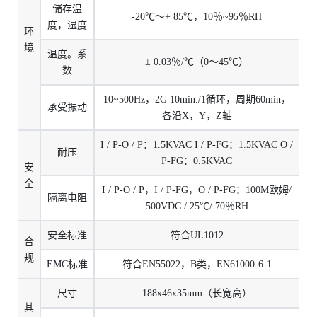
储存温
-20℃〜+ 85℃，10％~95％RH
度，湿度
环
境
温度。系
± 0.03％/℃（0〜45℃）
数
10~500Hz，2G 10min./1循环，周期60min，
承受振动
各沿X，Y，Z轴
I / P-O / P：1.5KVAC I / P-FG：1.5KVAC O /
耐压
P-FG：0.5KVAC
安
全
I / P-O / P，I / P-FG，O / P-FG：100M欧姆/
隔离电阻
500VDC / 25℃/ 70％RH
安全标准
符合UL1012
合
规
EMC标准
符合EN55022，B类，EN61000-6-1
尺寸
188x46x35mm（长宽高）
其