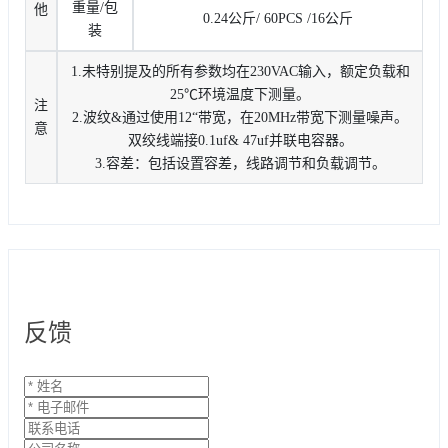
重量/包
他
0.24公斤/ 60PCS /16公斤
装
1.未特别提及的所有参数均在230VAC输入，额定负载和
25℃环境温度下测量。
注
2.波纹&通过使用12“带宽，在20MHz带宽下测量噪声。
意
双绞线端接0.1uf& 47uf并联电容器。
3.容差：包括设置容差，线路调节和负载调节。
反馈