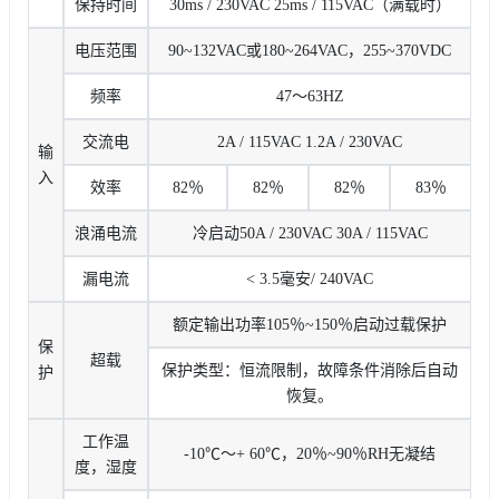
保持时间
30ms / 230VAC 25ms / 115VAC（满载时）
电压范围
90~132VAC或180~264VAC，255~370VDC
频率
47〜63HZ
交流电
2A / 115VAC 1.2A / 230VAC
输
入
效率
82％
82％
82％
83％
浪涌电流
冷启动50A / 230VAC 30A / 115VAC
漏电流
< 3.5毫安/ 240VAC
额定输出功率105％~150％启动过载保护
保
超载
保护类型：恒流限制，故障条件消除后自动
护
恢复。
工作温
-10℃〜+ 60℃，20％~90％RH无凝结
度，湿度