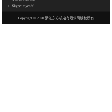
Skype: mycndf
Copyright © 2020 浙江东方机电有限公司版权所有
首页
产品
AC-DC 电源
SE - 紧凑型电源
S - 标准尺寸电源
SL - 超薄电源
SSL-超薄电源
SV - 防水LED驱动器
LRS - 超薄电源
SA - 恒流LED驱动器
DR - DIN 导轨电源
RF - 防雨电源
SC - 安全电源
PB - 配电箱
AD - 塑料适配器
DC-AC 电源逆变器