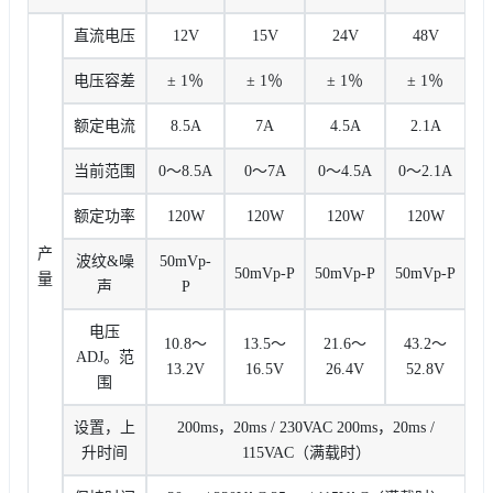
直流电压
12V
15V
24V
48V
电压容差
± 1％
± 1％
± 1％
± 1％
额定电流
8.5A
7A
4.5A
2.1A
当前范围
0〜8.5A
0〜7A
0〜4.5A
0〜2.1A
额定功率
120W
120W
120W
120W
产
波纹&噪
50mVp-
50mVp-P
50mVp-P
50mVp-P
量
声
P
电压
10.8〜
13.5〜
21.6〜
43.2〜
ADJ。范
13.2V
16.5V
26.4V
52.8V
围
设置，上
200ms，20ms / 230VAC 200ms，20ms /
升时间
115VAC（满载时）