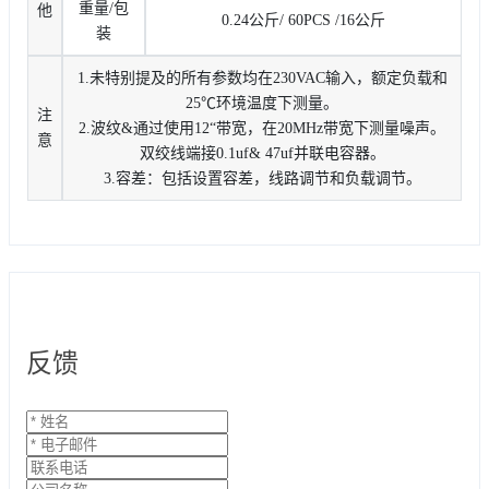
重量/包
他
0.24公斤/ 60PCS /16公斤
装
1.未特别提及的所有参数均在230VAC输入，额定负载和
25℃环境温度下测量。
注
2.波纹&通过使用12“带宽，在20MHz带宽下测量噪声。
意
双绞线端接0.1uf& 47uf并联电容器。
3.容差：包括设置容差，线路调节和负载调节。
反馈