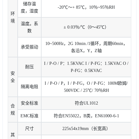
储存温
-20℃〜+ 85℃，10％~95％RH
度，湿度
环
境
温度。系
± 0.03％/℃（0〜45℃）
数
10~500Hz，2G 10min./1循环，周期60min，
承受振动
各沿X，Y，Z轴
I / P-O / P：1.5KVAC I / P-FG：1.5KVAC O /
耐压
P-FG：0.5KVAC
安
全
I / P-O / P，I / P-FG，O / P-FG：100M欧姆/
隔离电阻
500VDC / 25℃/ 70％RH
安全标准
符合UL1012
合
规
EMC标准
符合EN55022，B类，EN61000-6-1
尺寸
225x54x19mm（长宽高）
其