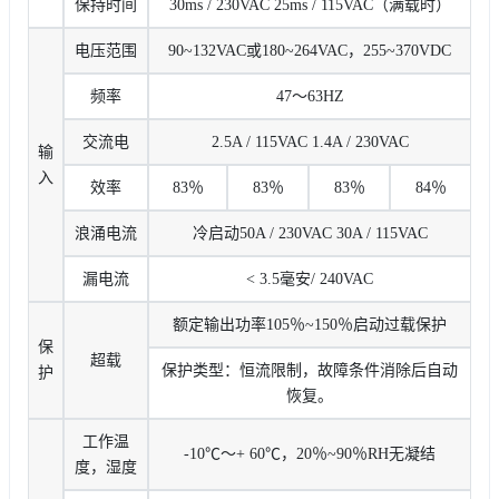
保持时间
30ms / 230VAC 25ms / 115VAC（满载时）
电压范围
90~132VAC或180~264VAC，255~370VDC
频率
47〜63HZ
交流电
2.5A / 115VAC 1.4A / 230VAC
输
入
效率
83％
83％
83％
84％
浪涌电流
冷启动50A / 230VAC 30A / 115VAC
漏电流
< 3.5毫安/ 240VAC
额定输出功率105％~150％启动过载保护
保
超载
保护类型：恒流限制，故障条件消除后自动
护
恢复。
工作温
-10℃〜+ 60℃，20％~90％RH无凝结
度，湿度