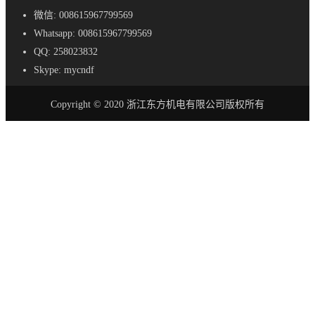
微信: 008615967799569
Whatsapp: 008615967799569
QQ: 258023832
Skype: mycndf
Copyright © 2020 浙江东方机电有限公司版权所有
首页
产品
AC-DC 电源
SE - 紧凑型电源
S - 标准尺寸电源
SL - 超薄电源
SSL-超薄电源
SV - 防水LED驱动器
LRS - 超薄电源
SA - 恒流LED驱动器
DR - DIN 导轨电源
RF - 防雨电源
SC - 安全电源