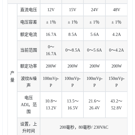
直流电压
12V
15V
24V
48V
电压容差
± 1％
± 1％
± 1％
± 1％
额定电流
16.7A
8.5A
5.6A
4.2A
0〜
当前范围
0〜8.5A
0〜5.6A
0〜4.2A
16.7A
额定功率
200W
200W
200W
200W
产
波纹&噪
100mVp-
100mVp-
100mVp-
150mVp-
量
声
P
P
P
P
电压
10.8〜
13.5〜
21.6〜
43.2〜
ADJ。范
13.2V
16.5V
26.4V
52.8V
围
设置，上
200毫秒，80毫秒/ 230VAC
升时间