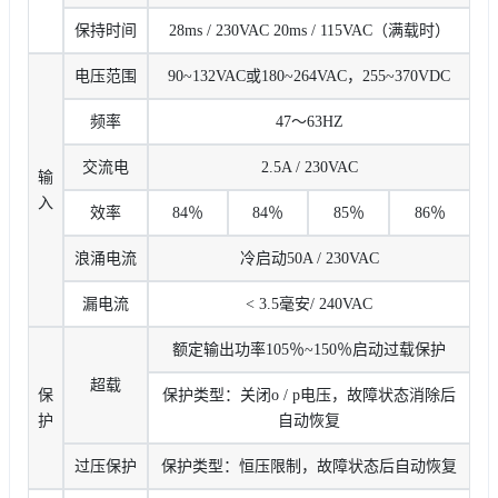
保持时间
28ms / 230VAC 20ms / 115VAC（满载时）
电压范围
90~132VAC或180~264VAC，255~370VDC
频率
47〜63HZ
交流电
2.5A / 230VAC
输
入
效率
84％
84％
85％
86％
浪涌电流
冷启动50A / 230VAC
漏电流
< 3.5毫安/ 240VAC
额定输出功率105％~150％启动过载保护
超载
保
保护类型：关闭o / p电压，故障状态消除后
护
自动恢复
过压保护
保护类型：恒压限制，故障状态后自动恢复