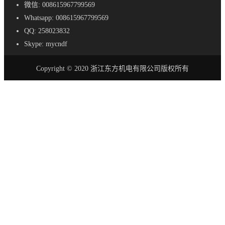
微信: 008615967799569
Whatsapp: 008615967799569
QQ: 258023832
Skype: mycndf
Copyright © 2020 浙江东方机电有限公司版权所有
首页
产品
AC-DC 电源
SE - 紧凑型电源
S - 标准尺寸电源
SL - 超薄电源
SSL-超薄电源
SV - 防水LED驱动器
LRS - 超薄电源
SA - 恒流LED驱动器
DR - DIN 导轨电源
RF - 防雨电源
SC - 安全电源