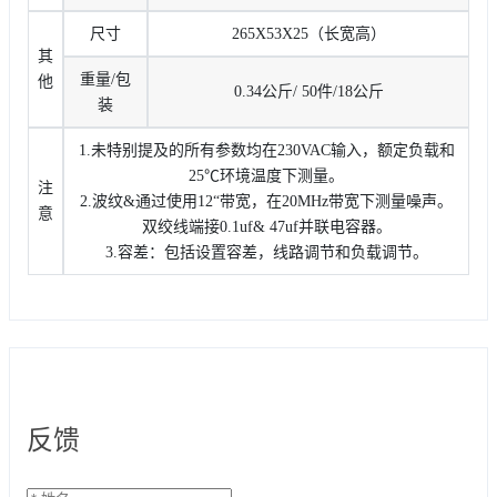
尺寸
265X53X25（长宽高）
其
重量/包
他
0.34公斤/ 50件/18公斤
装
1.未特别提及的所有参数均在230VAC输入，额定负载和
25℃环境温度下测量。
注
2.波纹&通过使用12“带宽，在20MHz带宽下测量噪声。
意
双绞线端接0.1uf& 47uf并联电容器。
3.容差：包括设置容差，线路调节和负载调节。
反馈