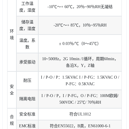
工作温
-10℃〜+ 60℃，20％~90％RH无凝结
度，湿度
储存温
-20℃〜+ 85℃，10％~95％RH
度，湿度
环
境
温度。系
± 0.03％/℃（0〜45℃）
数
10~500Hz，2G 10min./1循环，周期60min，
承受振动
各沿X，Y，Z轴
I / P-O / P：1.5KVAC I / P-FG：1.5KVAC O /
耐压
P-FG：0.5KVAC
安
全
I / P-O / P，I / P-FG，O / P-FG：100M欧姆/
隔离电阻
500VDC / 25℃/ 70％RH
安全标准
符合UL1012
合
规
EMC标准
符合EN55022，B类，EN61000-6-1