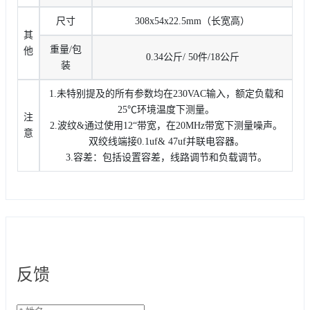
尺寸
308x54x22.5mm（长宽高）
其
重量/包
他
0.34公斤/ 50件/18公斤
装
1.未特别提及的所有参数均在230VAC输入，额定负载和
25℃环境温度下测量。
注
2.波纹&通过使用12“带宽，在20MHz带宽下测量噪声。
意
双绞线端接0.1uf& 47uf并联电容器。
3.容差：包括设置容差，线路调节和负载调节。
反馈