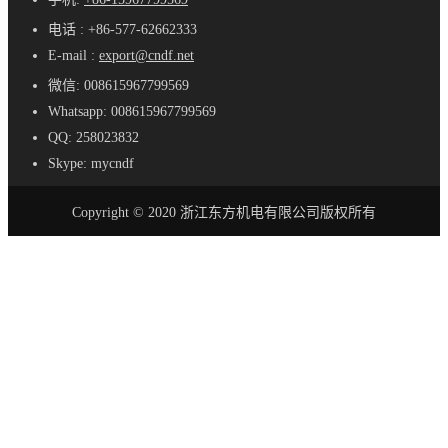
电话 : +86-577-62662333
E-mail :
export@cndf.net
微信: 008615967799569
Whatsapp: 008615967799569
QQ: 258023832
Skype: mycndf
Copyright © 2020 浙江东方机电有限公司版权所有
首页
产品
AC-DC 电源
SE - 紧凑型电源
S - 标准尺寸电源
SL - 超薄电源
SSL-超薄电源
SV - 防水LED驱动器
LRS - 超薄电源