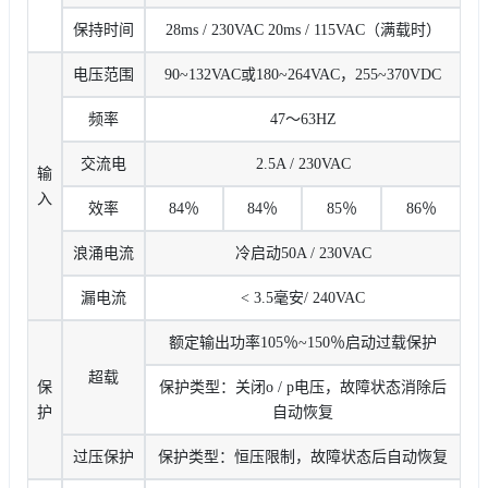
保持时间
28ms / 230VAC 20ms / 115VAC（满载时）
电压范围
90~132VAC或180~264VAC，255~370VDC
频率
47〜63HZ
交流电
2.5A / 230VAC
输
入
效率
84％
84％
85％
86％
浪涌电流
冷启动50A / 230VAC
漏电流
< 3.5毫安/ 240VAC
额定输出功率105％~150％启动过载保护
超载
保
保护类型：关闭o / p电压，故障状态消除后
护
自动恢复
过压保护
保护类型：恒压限制，故障状态后自动恢复