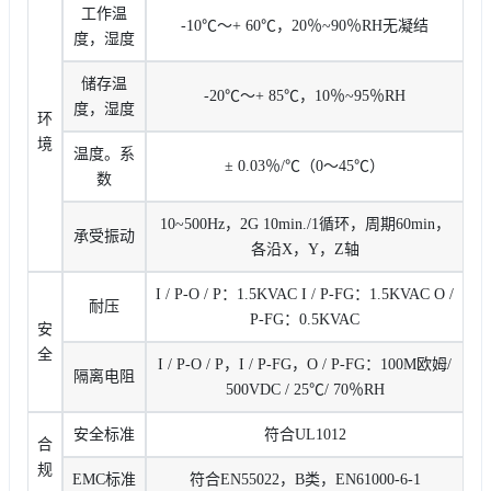
工作温
-10℃〜+ 60℃，20％~90％RH无凝结
度，湿度
储存温
-20℃〜+ 85℃，10％~95％RH
度，湿度
环
境
温度。系
± 0.03％/℃（0〜45℃）
数
10~500Hz，2G 10min./1循环，周期60min，
承受振动
各沿X，Y，Z轴
I / P-O / P：1.5KVAC I / P-FG：1.5KVAC O /
耐压
P-FG：0.5KVAC
安
全
I / P-O / P，I / P-FG，O / P-FG：100M欧姆/
隔离电阻
500VDC / 25℃/ 70％RH
安全标准
符合UL1012
合
规
EMC标准
符合EN55022，B类，EN61000-6-1