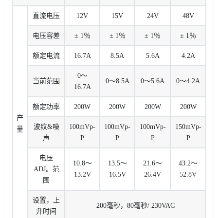
直流电压
12V
15V
24V
48V
电压容差
± 1％
± 1％
± 1％
± 1％
额定电流
16.7A
8.5A
5.6A
4.2A
0〜
当前范围
0〜8.5A
0〜5.6A
0〜4.2A
16.7A
额定功率
200W
200W
200W
200W
产
波纹&噪
100mVp-
100mVp-
100mVp-
150mVp-
量
声
P
P
P
P
电压
10.8〜
13.5〜
21.6〜
43.2〜
ADJ。范
13.2V
16.5V
26.4V
52.8V
围
设置，上
200毫秒，80毫秒/ 230VAC
升时间