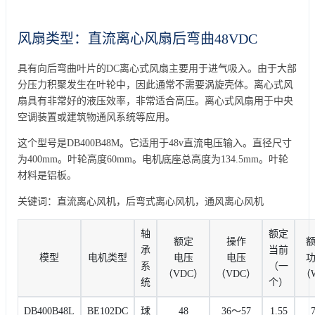
风扇类型：直流离心风扇后弯曲48VDC
具有向后弯曲叶片的DC离心式风扇主要用于进气吸入。由于大部
分压力积聚发生在叶轮中，因此通常不需要涡旋壳体。离心式风
扇具有非常好的液压效率，非常适合高压。离心式风扇用于中央
空调装置或建筑物通风系统等应用。
这个型号是DB400B48M。它适用于48v直流电压输入。直径尺寸
为400mm。叶轮高度60mm。电机底座总高度为134.5mm。叶轮
材料是铝板。
关键词：直流离心风机，后弯式离心风机，通风离心风机
轴
额定
额定
操作
承
当前
模型
电机类型
电压
电压
系
（一
（VDC）
（VDC）
（
统
个）
DB400B48L
BE102DC
球
48
36〜57
1.55