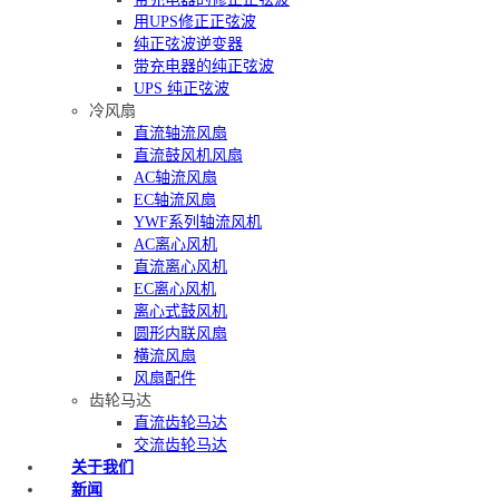
用UPS修正正弦波
纯正弦波逆变器
带充电器的纯正弦波
UPS 纯正弦波
冷风扇
直流轴流风扇
直流鼓风机风扇
AC轴流风扇
EC轴流风扇
YWF系列轴流风机
AC离心风机
直流离心风机
EC离心风机
离心式鼓风机
圆形内联风扇
横流风扇
风扇配件
齿轮马达
直流齿轮马达
交流齿轮马达
关于我们
新闻